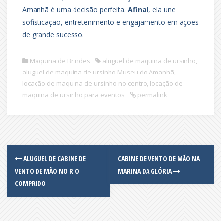
Amanhã é uma decisão perfeita.
Afinal
, ela une
sofisticação, entretenimento e engajamento em ações
de grande sucesso.
Maquina de Brindes
aluguel de maquina de ursinho
,
aluguel de maquina de ursinho Museu do Amanhã
,
locação de maquina de ursinho no centro
,
locação de
maquina de ursinho para eventos
permalink
Post
ALUGUEL DE CABINE DE
CABINE DE VENTO DE MÃO NA
navigation
VENTO DE MÃO NO RIO
MARINA DA GLÓRIA
COMPRIDO