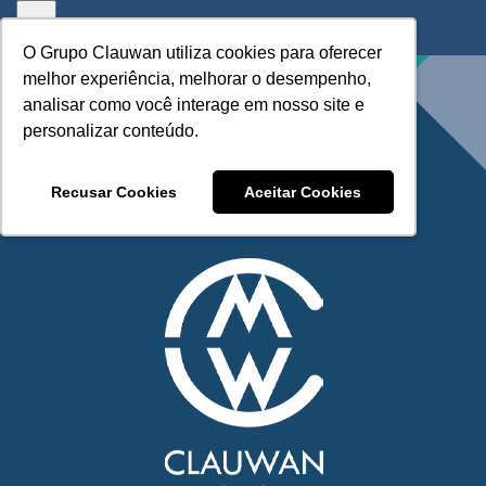
Skip
to
O Grupo Clauwan utiliza cookies para oferecer
O Grupo Clauwan utiliza cookies para oferecer
content
melhor experiência, melhorar o desempenho,
melhor experiência, melhorar o desempenho,
analisar como você interage em nosso site e
analisar como você interage em nosso site e
personalizar conteúdo.
personalizar conteúdo.
Recusar Cookies
Recusar Cookies
Aceitar Cookies
Aceitar Cookies