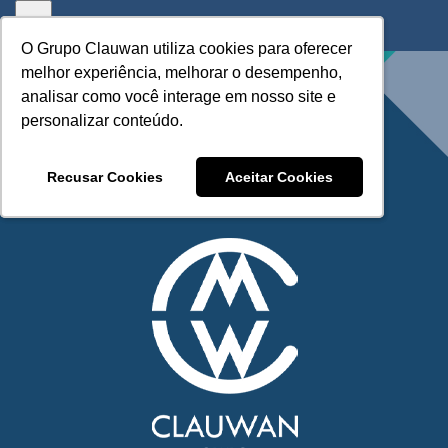
Skip
to
O Grupo Clauwan utiliza cookies para oferecer
O Grupo Clauwan utiliza cookies para oferecer
content
melhor experiência, melhorar o desempenho,
melhor experiência, melhorar o desempenho,
analisar como você interage em nosso site e
analisar como você interage em nosso site e
personalizar conteúdo.
personalizar conteúdo.
Recusar Cookies
Recusar Cookies
Aceitar Cookies
Aceitar Cookies