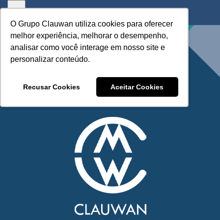
Skip
to
O Grupo Clauwan utiliza cookies para oferecer
O Grupo Clauwan utiliza cookies para oferecer
content
melhor experiência, melhorar o desempenho,
melhor experiência, melhorar o desempenho,
analisar como você interage em nosso site e
analisar como você interage em nosso site e
personalizar conteúdo.
personalizar conteúdo.
Recusar Cookies
Recusar Cookies
Aceitar Cookies
Aceitar Cookies