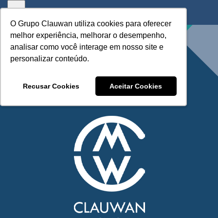
Skip
to
O Grupo Clauwan utiliza cookies para oferecer
O Grupo Clauwan utiliza cookies para oferecer
content
melhor experiência, melhorar o desempenho,
melhor experiência, melhorar o desempenho,
analisar como você interage em nosso site e
analisar como você interage em nosso site e
personalizar conteúdo.
personalizar conteúdo.
Recusar Cookies
Recusar Cookies
Aceitar Cookies
Aceitar Cookies