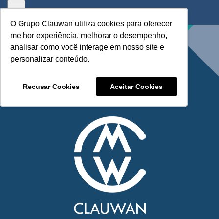
Skip
to
O Grupo Clauwan utiliza cookies para oferecer
O Grupo Clauwan utiliza cookies para oferecer
content
melhor experiência, melhorar o desempenho,
melhor experiência, melhorar o desempenho,
analisar como você interage em nosso site e
analisar como você interage em nosso site e
personalizar conteúdo.
personalizar conteúdo.
Recusar Cookies
Recusar Cookies
Aceitar Cookies
Aceitar Cookies