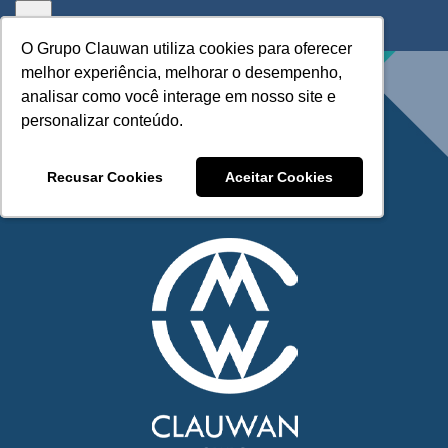
Skip
to
O Grupo Clauwan utiliza cookies para oferecer
O Grupo Clauwan utiliza cookies para oferecer
content
melhor experiência, melhorar o desempenho,
melhor experiência, melhorar o desempenho,
analisar como você interage em nosso site e
analisar como você interage em nosso site e
personalizar conteúdo.
personalizar conteúdo.
Recusar Cookies
Recusar Cookies
Aceitar Cookies
Aceitar Cookies