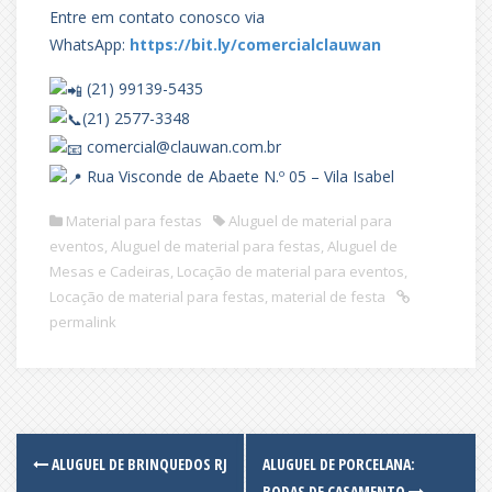
Entre em contato conosco via
WhatsApp:
https://bit.ly/comercialclauwan
(21) 99139-5435
(21) 2577-3348
comercial@clauwan.com.br
Rua Visconde de Abaete N.º 05 – Vila Isabel
Material para festas
Aluguel de material para
eventos
,
Aluguel de material para festas
,
Aluguel de
Mesas e Cadeiras
,
Locação de material para eventos
,
Locação de material para festas
,
material de festa
permalink
Post
ALUGUEL DE BRINQUEDOS RJ
ALUGUEL DE PORCELANA:
BODAS DE CASAMENTO