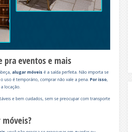
e pra eventos e mais
abeça,
alugar móveis
é a saída perfeita. Não importa se
e o uso é temporário, comprar não vale a pena.
Por isso
,
a locação.
ortáveis e bem cuidados, sem se preocupar com transporte
r móveis?
ois
, você não precisa se preocupar em guardar ou