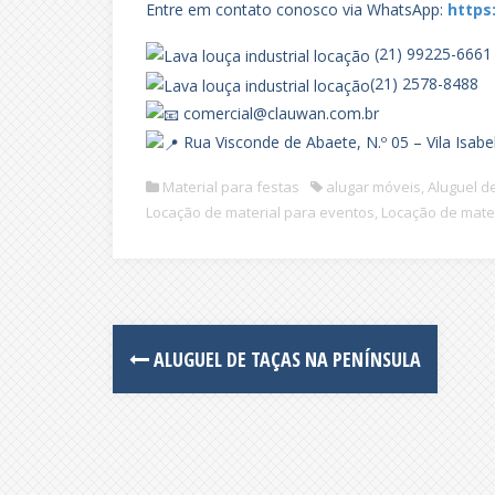
Entre em contato conosco via WhatsApp:
https
(21) 99225-6661
(21) 2578-8488
comercial@clauwan.com.br
Rua Visconde de Abaete, N.º 05 – Vila Isabe
Material para festas
alugar móveis
,
Aluguel d
Locação de material para eventos
,
Locação de mater
Post
ALUGUEL DE TAÇAS NA PENÍNSULA
navigation