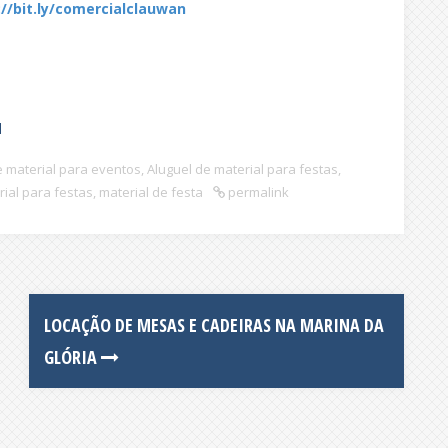
://bit.ly/comercialclauwan
l
e material para eventos
,
Aluguel de material para festas
,
ial para festas
,
material de festa
permalink
LOCAÇÃO DE MESAS E CADEIRAS NA MARINA DA
GLÓRIA