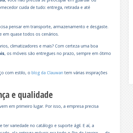
ornecedor cuida de tudo: entrega, retirada e até
cisa pensar em transporte, armazenamento e desgaste.
nte em quase todos os cenários.
mários, climatizadores e mais? Com certeza uma boa
is
, os móveis são entregues no prazo, sempre em ótimo
aço com estilo, o
blog da Clauwan
tem várias inspirações
nça e qualidade
 vem em primeiro lugar. Por isso, a empresa precisa
e ter variedade no catálogo e suporte ágil. E aí, a
ado, ela entrega móveis pra todo o Rio de Janeiro — de