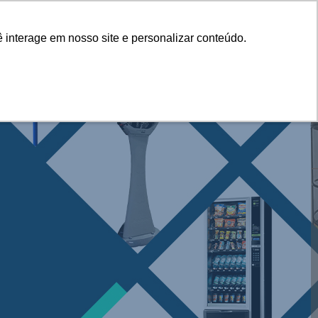
IAL
MÁQUINA DE GELO
ALUGUEL DE CHOPEIRA
 interage em nosso site e personalizar conteúdo.
 interage em nosso site e personalizar conteúdo.
 CLAUWAN