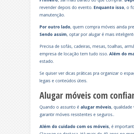
revender depois do evento.
Enquanto isso
, o f
manutenção.
Por outro lado
, quem compra móveis ainda pre
Sendo assim
, optar por alugar é mais intelige
Precisa de sofás, cadeiras, mesas, toalhas, ar
empresa de locação tem tudo isso.
Além do ma
estado.
Se quiser ver dicas práticas pra organizar o esp
legais e conteúdos úteis.
Alugar móveis com confia
Quando o assunto é
alugar móveis
, qualidade
garantir móveis resistentes e seguros..
Além do cuidado com os móveis
, é important
Clauwan se destaca. Há mais de 40 anos no merc