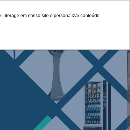
IAL
MÁQUINA DE GELO
ALUGUEL DE CHOPEIRA
 interage em nosso site e personalizar conteúdo.
 interage em nosso site e personalizar conteúdo.
 CLAUWAN